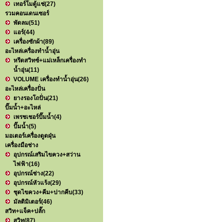
เทอร์โมตู้แช่
(27)
รวมคอนเดนเซอร์
พัดลม
(51)
แอร์
(44)
เครื่องซักผ้า
(89)
อะไหล่เครื่องทำน้ำอุ่น
หรีดสวิทซ์+แม่เหล็กเครื่องทำ
น้ำอุ่น
(11)
VOLUME เครื่องทำน้ำอุ่น
(26)
อะไหล่เครื่องปั่น
ยางรองโถปั่น
(21)
ปั๊มน้ำ+อะไหล่
เพรชเชอร์ปั๊มน้ำ
(4)
ปั๊มน้ำ
(5)
มอเตอร์เครื่องดูดฝุ่น
เครื่องมือช่าง
อุปกรณ์เสริมไขควง+สว่าน
ไฟฟ้า
(16)
อุปกรณ์ช่าง
(22)
อุปกรณ์หัวแร้ง
(29)
ชุดไขควง+คีม+ปากคีบ
(33)
มัลติมิเตอร์
(46)
สวิท+แจ็ค+ปลั๊ก
สวิท
(87)