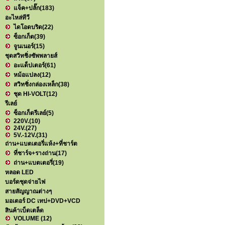
แจ็ค+ปลั๊ก
(183)
อะไหล่ทีวี
ไดโอดบริด
(22)
ซ็อกเก็ต
(39)
จูนเนอร์
(15)
ชุดสวิทชิ่งซัพพลายส์
อะแด็ปเตอร์
(61)
หม้อแปลง
(12)
สวิทชิ่งกล่องเหล็ก
(38)
ชุด HI-VOLT
(12)
รีเลย์
ซ็อกเก็ตรีเลย์
(5)
220V.
(10)
24V.
(27)
5V.-12V.
(31)
ถ่าน+แบตเตอรี่แห้ง+ที่ชาร์ต
ที่ชาร์จ+รางถ่าน
(17)
ถ่าน+แบตเตอรี่
(19)
หลอด LED
บอร์ดชุดจ่ายไฟ
สายสัญญาณต่างๆ
มอเตอร์ DC เทป+DVD+VCD
สินค้าเบ็ดเตล็ด
VOLUME
(12)