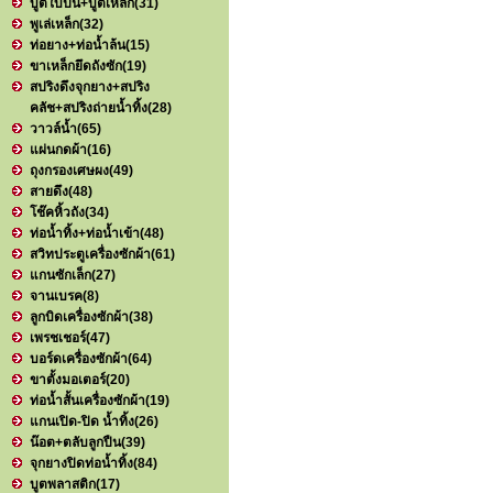
บูตใบปั่น+บูตเหล็ก
(31)
พูเล่เหล็ก
(32)
ท่อยาง+ท่อน้ำล้น
(15)
ขาเหล็กยึดถังซัก
(19)
สปริงดึงจุกยาง+สปริง
คลัช+สปริงถ่ายน้ำทิ้ง
(28)
วาวล์น้ำ
(65)
แผ่นกดผ้า
(16)
ถุงกรองเศษผง
(49)
สายดึง
(48)
โช๊คหิ้วถัง
(34)
ท่อน้ำทิ้ง+ท่อน้ำเข้า
(48)
สวิทประตูเครื่องซักผ้า
(61)
แกนซักเล็ก
(27)
จานเบรค
(8)
ลูกบิดเครื่องซักผ้า
(38)
เพรชเชอร์
(47)
บอร์ดเครื่องซักผ้า
(64)
ขาตั้งมอเตอร์
(20)
ท่อน้ำสั้นเครื่องซักผ้า
(19)
แกนเปิด-ปิด น้ำทิ้ง
(26)
น๊อต+ตลับลูกปืน
(39)
จุกยางปิดท่อน้ำทิ้ง
(84)
บูตพลาสติก
(17)