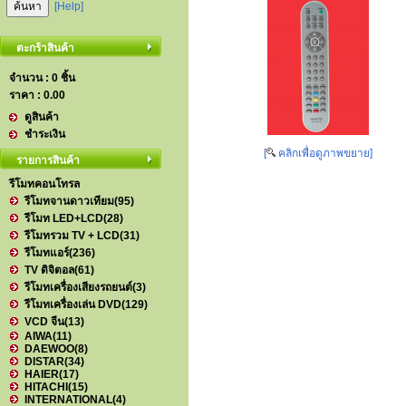
[Help]
ตะกร้าสินค้า
จำนวน : 0 ชิ้น
ราคา :
0.00
ดูสินค้า
ชำระเงิน
[
คลิกเพื่อดูภาพขยาย]
รายการสินค้า
รีโมทคอนโทรล
รีโมทจานดาวเทียม
(95)
รีโมท LED+LCD
(28)
รีโมทรวม TV + LCD
(31)
รีโมทแอร์
(236)
TV ดิจิตอล
(61)
รีโมทเครื่องเสียงรถยนต์
(3)
รีโมทเครื่องเล่น DVD
(129)
VCD จีน
(13)
AIWA
(11)
DAEWOO
(8)
DISTAR
(34)
HAIER
(17)
HITACHI
(15)
INTERNATIONAL
(4)