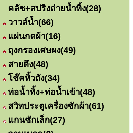
คลัช+สปริงถ่ายน้ำทิ้ง
(28)
วาวล์น้ำ
(66)
แผ่นกดผ้า
(16)
ถุงกรองเศษผง
(49)
สายดึง
(48)
โช๊คหิ้วถัง
(34)
ท่อน้ำทิ้ง+ท่อน้ำเข้า
(48)
สวิทประตูเครื่องซักผ้า
(61)
แกนซักเล็ก
(27)