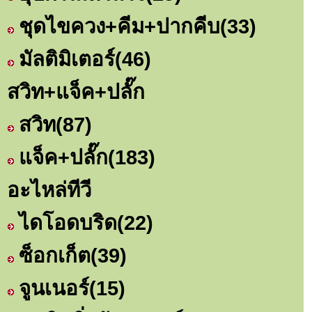
ชุดไขควง+คีม+ปากคีบ
(33)
มัลติมิเตอร์
(46)
สวิท+แจ็ค+ปลั๊ก
สวิท
(87)
แจ็ค+ปลั๊ก
(183)
อะไหล่ทีวี
ไดโอดบริด
(22)
ซ็อกเก็ต
(39)
จูนเนอร์
(15)