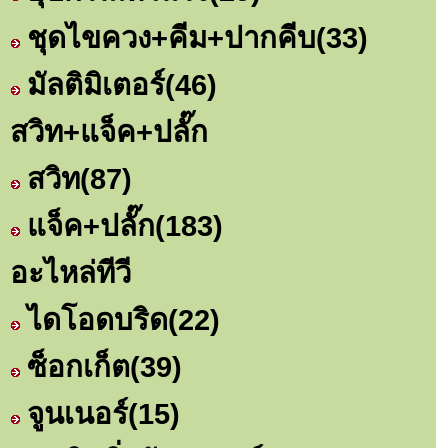
ชุดไขควง+คีม+ปากคีบ
(33)
มัลติมิเตอร์
(46)
สวิท+แจ็ค+ปลั๊ก
สวิท
(87)
แจ็ค+ปลั๊ก
(183)
อะไหล่ทีวี
ไดโอดบริด
(22)
ซ็อกเก็ต
(39)
จูนเนอร์
(15)