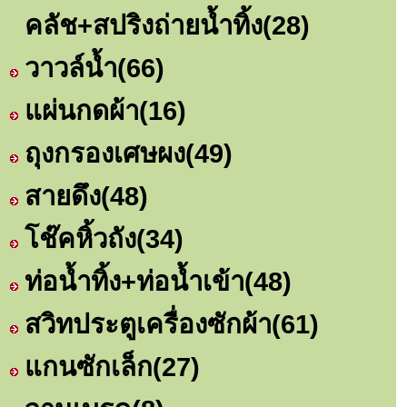
คลัช+สปริงถ่ายน้ำทิ้ง
(28)
วาวล์น้ำ
(66)
แผ่นกดผ้า
(16)
ถุงกรองเศษผง
(49)
สายดึง
(48)
โช๊คหิ้วถัง
(34)
ท่อน้ำทิ้ง+ท่อน้ำเข้า
(48)
สวิทประตูเครื่องซักผ้า
(61)
แกนซักเล็ก
(27)