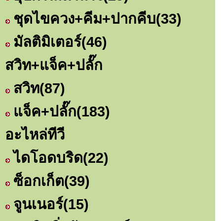
ชุดไขควง+คีม+ปากคีบ
(33)
มัลติมิเตอร์
(46)
สวิท+แจ็ค+ปลั๊ก
สวิท
(87)
แจ็ค+ปลั๊ก
(183)
อะไหล่ทีวี
ไดโอดบริด
(22)
ซ็อกเก็ต
(39)
จูนเนอร์
(15)