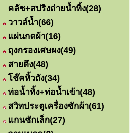
คลัช+สปริงถ่ายน้ำทิ้ง
(28)
วาวล์น้ำ
(66)
แผ่นกดผ้า
(16)
ถุงกรองเศษผง
(49)
สายดึง
(48)
โช๊คหิ้วถัง
(34)
ท่อน้ำทิ้ง+ท่อน้ำเข้า
(48)
สวิทประตูเครื่องซักผ้า
(61)
แกนซักเล็ก
(27)