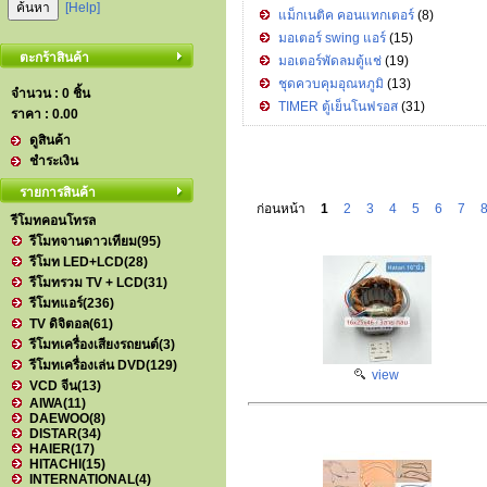
[Help]
แม็กเนติค คอนแทกเตอร์
(8)
มอเตอร์ swing แอร์
(15)
ตะกร้าสินค้า
มอเตอร์พัดลมตู้แช่
(19)
ชุดควบคุมอุณหภูมิ
(13)
จำนวน : 0 ชิ้น
TIMER ตู้เย็นโนฟรอส
(31)
ราคา :
0.00
ดูสินค้า
ชำระเงิน
รายการสินค้า
ก่อนหน้า
1
2
3
4
5
6
7
รีโมทคอนโทรล
รีโมทจานดาวเทียม
(95)
รีโมท LED+LCD
(28)
รีโมทรวม TV + LCD
(31)
รีโมทแอร์
(236)
TV ดิจิตอล
(61)
รีโมทเครื่องเสียงรถยนต์
(3)
รีโมทเครื่องเล่น DVD
(129)
view
VCD จีน
(13)
AIWA
(11)
DAEWOO
(8)
DISTAR
(34)
HAIER
(17)
HITACHI
(15)
INTERNATIONAL
(4)