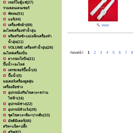
เทอร์โมตู้แช่
(27)
รวมคอนเดนเซอร์
พัดลม
(51)
แอร์
(44)
เครื่องซักผ้า
(89)
view
อะไหล่เครื่องทำน้ำอุ่น
หรีดสวิทซ์+แม่เหล็กเครื่องทำ
น้ำอุ่น
(11)
VOLUME เครื่องทำน้ำอุ่น
(26)
ก่อนหน้า
1
2
3
4
5
6
7
อะไหล่เครื่องปั่น
ยางรองโถปั่น
(21)
ปั๊มน้ำ+อะไหล่
เพรชเชอร์ปั๊มน้ำ
(4)
ปั๊มน้ำ
(5)
มอเตอร์เครื่องดูดฝุ่น
เครื่องมือช่าง
อุปกรณ์เสริมไขควง+สว่าน
ไฟฟ้า
(16)
อุปกรณ์ช่าง
(22)
อุปกรณ์หัวแร้ง
(29)
ชุดไขควง+คีม+ปากคีบ
(33)
มัลติมิเตอร์
(46)
สวิท+แจ็ค+ปลั๊ก
สวิท
(87)