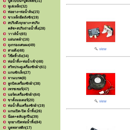
บูตใบปั่น+บูตเหล็ก
(31)
พูเล่เหล็ก
(32)
ท่อยาง+ท่อน้ำล้น
(15)
ขาเหล็กยึดถังซัก
(19)
สปริงดึงจุกยาง+สปริง
คลัช+สปริงถ่ายน้ำทิ้ง
(28)
วาวล์น้ำ
(65)
แผ่นกดผ้า
(16)
ถุงกรองเศษผง
(49)
view
สายดึง
(48)
โช๊คหิ้วถัง
(34)
ท่อน้ำทิ้ง+ท่อน้ำเข้า
(48)
สวิทประตูเครื่องซักผ้า
(61)
แกนซักเล็ก
(27)
จานเบรค
(8)
ลูกบิดเครื่องซักผ้า
(38)
เพรชเชอร์
(47)
บอร์ดเครื่องซักผ้า
(64)
ขาตั้งมอเตอร์
(20)
view
ท่อน้ำสั้นเครื่องซักผ้า
(19)
แกนเปิด-ปิด น้ำทิ้ง
(26)
น๊อต+ตลับลูกปืน
(39)
จุกยางปิดท่อน้ำทิ้ง
(84)
บูตพลาสติก
(17)