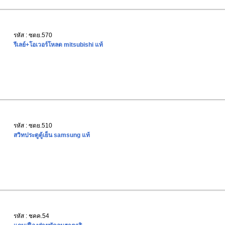
รหัส : ซตย.570
รีเลย์+โอเวอร์โหลด mitsubishi แท้
รหัส : ซตย.510
สวิทประตูตู้เย็น samsung แท้
รหัส : ชคค.54