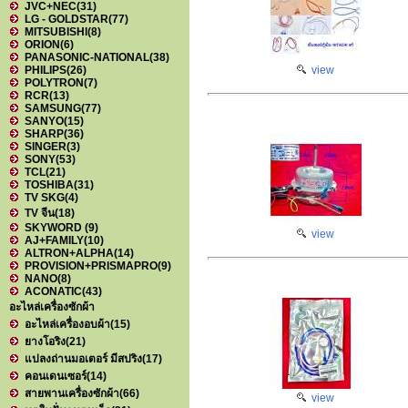
JVC+NEC
(31)
LG - GOLDSTAR
(77)
MITSUBISHI
(8)
ORION
(6)
PANASONIC-NATIONAL
(38)
PHILIPS
(26)
view
POLYTRON
(7)
RCR
(13)
SAMSUNG
(77)
SANYO
(15)
SHARP
(36)
SINGER
(3)
SONY
(53)
TCL
(21)
TOSHIBA
(31)
TV SKG
(4)
TV จีน
(18)
SKYWORD
(9)
view
AJ+FAMILY
(10)
ALTRON+ALPHA
(14)
PROVISION+PRISMAPRO
(9)
NANO
(8)
ACONATIC
(43)
อะไหล่เครื่องซักผ้า
อะไหล่เครื่องอบผ้า
(15)
ยางโอริง
(21)
แปลงถ่านมอเตอร์ มีสปริง
(17)
คอนเดนเซอร์
(14)
สายพานเครื่องซักผ้า
(66)
view