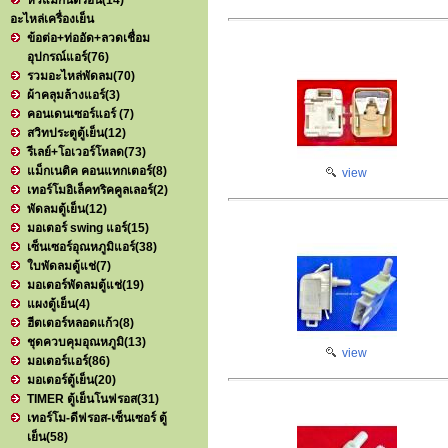
หัวแมกนิตรอน
(14)
อะไหล่เครื่องเย็น
ข้อต่อ+ท่ออัด+ลวดเชื่อม
อุปกรณ์แอร์
(76)
รวมอะไหล่พัดลม
(70)
ผ้าคลุมล้างแอร์
(3)
คอนเดนเซอร์แอร์
(7)
สวิทประตูตู้เย็น
(12)
รีเลย์+โอเวอร์โหลด
(73)
แม็กเนติค คอนแทกเตอร์
(8)
view
เทอร์โมอิเล็คทริคคูลเลอร์
(2)
พัดลมตู้เย็น
(12)
มอเตอร์ swing แอร์
(15)
เซ็นเซอร์อุณหภูมิแอร์
(38)
ใบพัดลมตู้แช่
(7)
มอเตอร์พัดลมตู้แช่
(19)
แผงตู้เย็น
(4)
ฮีตเตอร์หลอดแก้ว
(8)
ชุดควบคุมอุณหภูมิ
(13)
view
มอเตอร์แอร์
(86)
มอเตอร์ตู้เย็น
(20)
TIMER ตู้เย็นโนฟรอส
(31)
เทอร์โม-ดีฟรอส-เซ็นเซอร์ ตู้
เย็น
(58)