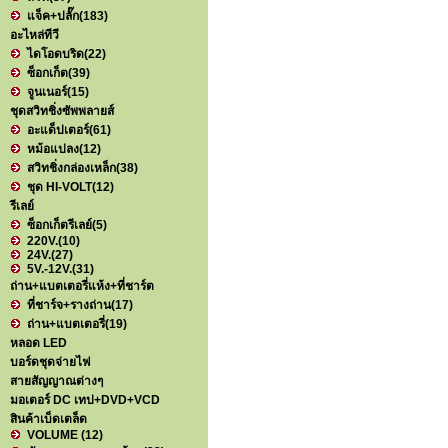
แจ็ค+ปลั๊ก
(183)
อะไหล่ทีวี
ไดโอดบริด
(22)
ซ็อกเก็ต
(39)
จูนเนอร์
(15)
ชุดสวิทชิ่งซัพพลายส์
อะแด็ปเตอร์
(61)
หม้อแปลง
(12)
สวิทชิ่งกล่องเหล็ก
(38)
ชุด HI-VOLT
(12)
รีเลย์
ซ็อกเก็ตรีเลย์
(5)
220V.
(10)
24V.
(27)
5V.-12V.
(31)
ถ่าน+แบตเตอรี่แห้ง+ที่ชาร์ต
ที่ชาร์จ+รางถ่าน
(17)
ถ่าน+แบตเตอรี่
(19)
หลอด LED
บอร์ดชุดจ่ายไฟ
สายสัญญาณต่างๆ
มอเตอร์ DC เทป+DVD+VCD
สินค้าเบ็ดเตล็ด
VOLUME
(12)