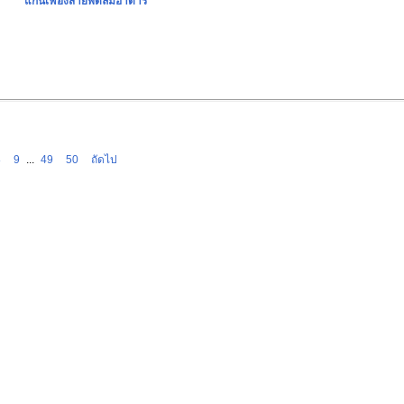
แกนเฟืองส่ายพัดลมฮาตาริ
8
9
...
49
50
ถัดไป