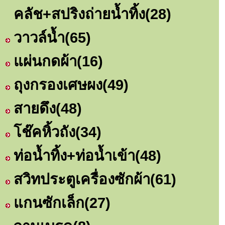
คลัช+สปริงถ่ายน้ำทิ้ง
(28)
วาวล์น้ำ
(65)
แผ่นกดผ้า
(16)
ถุงกรองเศษผง
(49)
สายดึง
(48)
โช๊คหิ้วถัง
(34)
ท่อน้ำทิ้ง+ท่อน้ำเข้า
(48)
สวิทประตูเครื่องซักผ้า
(61)
แกนซักเล็ก
(27)