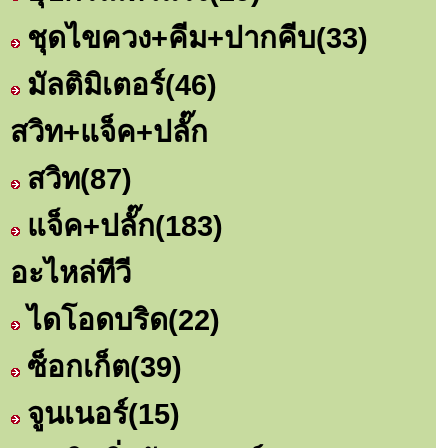
ชุดไขควง+คีม+ปากคีบ
(33)
มัลติมิเตอร์
(46)
สวิท+แจ็ค+ปลั๊ก
สวิท
(87)
แจ็ค+ปลั๊ก
(183)
อะไหล่ทีวี
ไดโอดบริด
(22)
ซ็อกเก็ต
(39)
จูนเนอร์
(15)