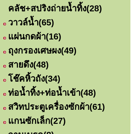
คลัช+สปริงถ่ายน้ำทิ้ง
(28)
วาวล์น้ำ
(65)
แผ่นกดผ้า
(16)
ถุงกรองเศษผง
(49)
สายดึง
(48)
โช๊คหิ้วถัง
(34)
ท่อน้ำทิ้ง+ท่อน้ำเข้า
(48)
สวิทประตูเครื่องซักผ้า
(61)
แกนซักเล็ก
(27)