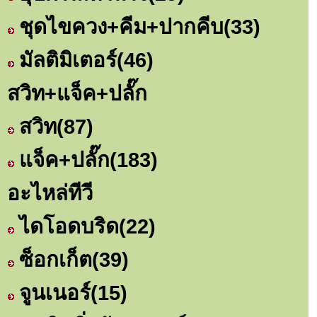
ชุดไขควง+คีม+ปากคีบ
(33)
มัลติมิเตอร์
(46)
สวิท+แจ็ค+ปลั๊ก
สวิท
(87)
แจ็ค+ปลั๊ก
(183)
อะไหล่ทีวี
ไดโอดบริด
(22)
ซ็อกเก็ต
(39)
จูนเนอร์
(15)