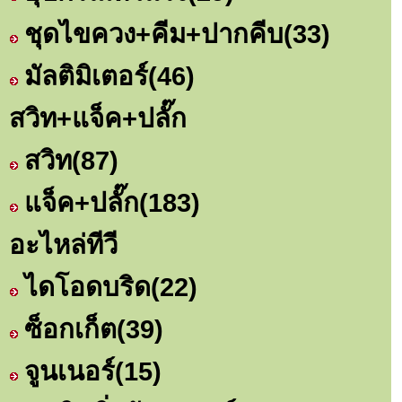
ชุดไขควง+คีม+ปากคีบ
(33)
มัลติมิเตอร์
(46)
สวิท+แจ็ค+ปลั๊ก
สวิท
(87)
แจ็ค+ปลั๊ก
(183)
อะไหล่ทีวี
ไดโอดบริด
(22)
ซ็อกเก็ต
(39)
จูนเนอร์
(15)