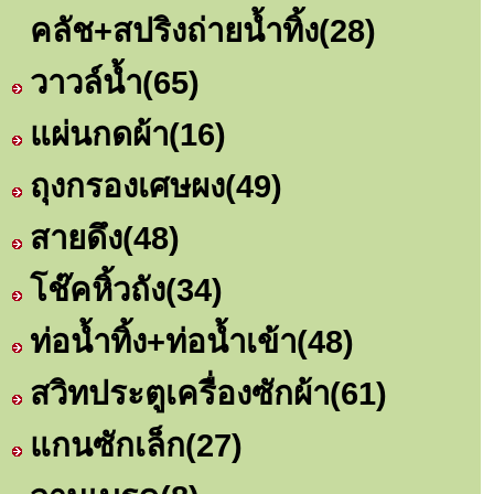
คลัช+สปริงถ่ายน้ำทิ้ง
(28)
วาวล์น้ำ
(65)
แผ่นกดผ้า
(16)
ถุงกรองเศษผง
(49)
สายดึง
(48)
โช๊คหิ้วถัง
(34)
ท่อน้ำทิ้ง+ท่อน้ำเข้า
(48)
สวิทประตูเครื่องซักผ้า
(61)
แกนซักเล็ก
(27)