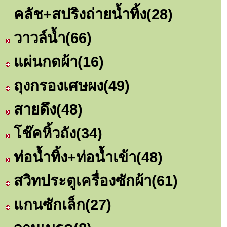
คลัช+สปริงถ่ายน้ำทิ้ง
(28)
วาวล์น้ำ
(66)
แผ่นกดผ้า
(16)
ถุงกรองเศษผง
(49)
สายดึง
(48)
โช๊คหิ้วถัง
(34)
ท่อน้ำทิ้ง+ท่อน้ำเข้า
(48)
สวิทประตูเครื่องซักผ้า
(61)
แกนซักเล็ก
(27)