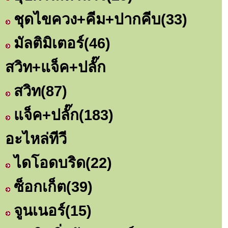
ชุดไขควง+คีม+ปากคีบ
(33)
มัลติมิเตอร์
(46)
สวิท+แจ็ค+ปลั๊ก
สวิท
(87)
แจ็ค+ปลั๊ก
(183)
อะไหล่ทีวี
ไดโอดบริด
(22)
ซ็อกเก็ต
(39)
จูนเนอร์
(15)