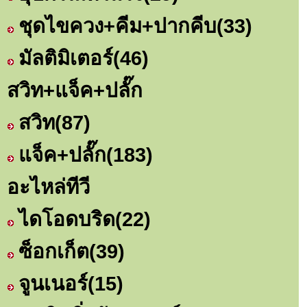
ชุดไขควง+คีม+ปากคีบ
(33)
มัลติมิเตอร์
(46)
สวิท+แจ็ค+ปลั๊ก
สวิท
(87)
แจ็ค+ปลั๊ก
(183)
อะไหล่ทีวี
ไดโอดบริด
(22)
ซ็อกเก็ต
(39)
จูนเนอร์
(15)