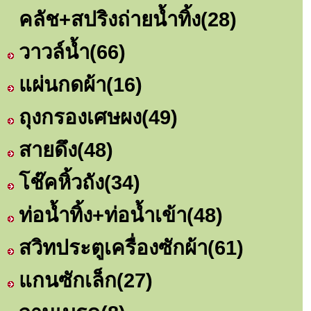
คลัช+สปริงถ่ายน้ำทิ้ง
(28)
วาวล์น้ำ
(66)
แผ่นกดผ้า
(16)
ถุงกรองเศษผง
(49)
สายดึง
(48)
โช๊คหิ้วถัง
(34)
ท่อน้ำทิ้ง+ท่อน้ำเข้า
(48)
สวิทประตูเครื่องซักผ้า
(61)
แกนซักเล็ก
(27)