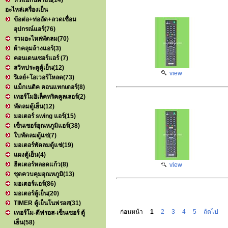
หัวแมกนิตรอน
(14)
อะไหล่เครื่องเย็น
ข้อต่อ+ท่ออัด+ลวดเชื่อม
อุปกรณ์แอร์
(76)
รวมอะไหล่พัดลม
(70)
ผ้าคลุมล้างแอร์
(3)
คอนเดนเซอร์แอร์
(7)
สวิทประตูตู้เย็น
(12)
view
รีเลย์+โอเวอร์โหลด
(73)
แม็กเนติค คอนแทกเตอร์
(8)
เทอร์โมอิเล็คทริคคูลเลอร์
(2)
พัดลมตู้เย็น
(12)
มอเตอร์ swing แอร์
(15)
เซ็นเซอร์อุณหภูมิแอร์
(38)
ใบพัดลมตู้แช่
(7)
มอเตอร์พัดลมตู้แช่
(19)
แผงตู้เย็น
(4)
ฮีตเตอร์หลอดแก้ว
(8)
view
ชุดควบคุมอุณหภูมิ
(13)
มอเตอร์แอร์
(86)
มอเตอร์ตู้เย็น
(20)
TIMER ตู้เย็นโนฟรอส
(31)
ก่อนหน้า
1
2
3
4
5
ถัดไป
เทอร์โม-ดีฟรอส-เซ็นเซอร์ ตู้
เย็น
(58)