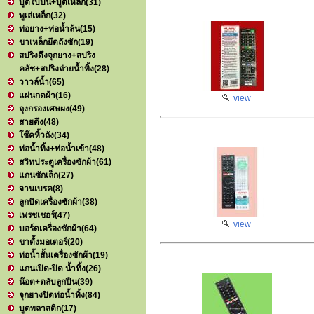
บูตใบปั่น+บูตเหล็ก
(31)
พูเล่เหล็ก
(32)
ท่อยาง+ท่อน้ำล้น
(15)
ขาเหล็กยึดถังซัก
(19)
สปริงดึงจุกยาง+สปริง
คลัช+สปริงถ่ายน้ำทิ้ง
(28)
วาวล์น้ำ
(65)
แผ่นกดผ้า
(16)
view
ถุงกรองเศษผง
(49)
สายดึง
(48)
โช๊คหิ้วถัง
(34)
ท่อน้ำทิ้ง+ท่อน้ำเข้า
(48)
สวิทประตูเครื่องซักผ้า
(61)
แกนซักเล็ก
(27)
จานเบรค
(8)
ลูกบิดเครื่องซักผ้า
(38)
เพรชเชอร์
(47)
view
บอร์ดเครื่องซักผ้า
(64)
ขาตั้งมอเตอร์
(20)
ท่อน้ำสั้นเครื่องซักผ้า
(19)
แกนเปิด-ปิด น้ำทิ้ง
(26)
น๊อต+ตลับลูกปืน
(39)
จุกยางปิดท่อน้ำทิ้ง
(84)
บูตพลาสติก
(17)