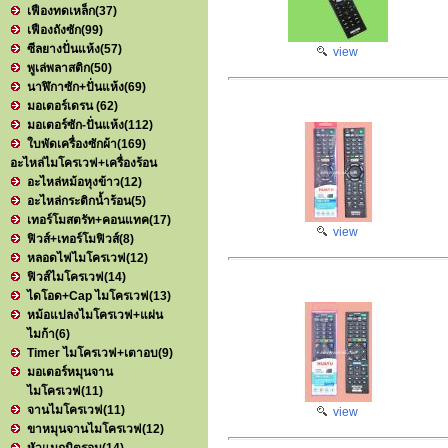
เฟืองทดเหล็ก
(37)
เฟืองถังซัก
(99)
ซีลยางปั่นแห้ง
(57)
view
พูเล่พลาสติก
(50)
นาฬิกาซัก+ปั่นแห้ง
(69)
มอเตอร์เดรน
(62)
มอเตอร์ซัก-ปั่นแห้ง
(112)
ใบพัดเครื่องซักผ้า
(169)
อะไหล่ไมโครเวฟ+เครื่องร้อน
อะไหล่หม้อหุงข้าว
(12)
อะไหล่กระติกน้ำร้อน
(5)
เทอร์โมสตรัท+คอนแทค
(17)
view
ฟิวส์+เทอร์โมฟิวส์
(8)
หลอดไฟไมโครเวฟ
(12)
ฟิวส์ไมโครเวฟ
(14)
ไดโอด+Cap ไมโครเวฟ
(13)
หม้อแปลงไมโครเวฟ+แผ่น
ไมก้า
(6)
Timer ไมโครเวฟ+เตาอบ
(9)
มอเตอร์หมุนจาน
ไมโครเวฟ
(11)
จานไมโครเวฟ
(11)
view
ขาหมุนจานไมโครเวฟ
(12)