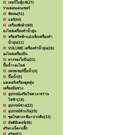
เทอร์โมตู้แช่
(27)
รวมคอนเดนเซอร์
พัดลม
(51)
แอร์
(44)
เครื่องซักผ้า
(89)
อะไหล่เครื่องทำน้ำอุ่น
หรีดสวิทซ์+แม่เหล็กเครื่องทำ
น้ำอุ่น
(11)
VOLUME เครื่องทำน้ำอุ่น
(26)
อะไหล่เครื่องปั่น
ยางรองโถปั่น
(21)
ปั๊มน้ำ+อะไหล่
เพรชเชอร์ปั๊มน้ำ
(4)
ปั๊มน้ำ
(5)
มอเตอร์เครื่องดูดฝุ่น
เครื่องมือช่าง
อุปกรณ์เสริมไขควง+สว่าน
ไฟฟ้า
(16)
อุปกรณ์ช่าง
(22)
อุปกรณ์หัวแร้ง
(29)
ชุดไขควง+คีม+ปากคีบ
(33)
มัลติมิเตอร์
(46)
สวิท+แจ็ค+ปลั๊ก
สวิท
(87)