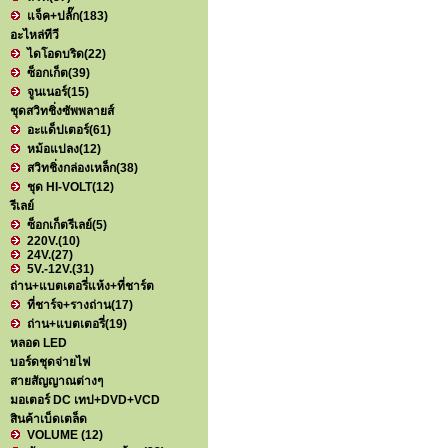
แจ็ค+ปลั๊ก
(183)
อะไหล่ทีวี
ไดโอดบริด
(22)
ซ็อกเก็ต
(39)
จูนเนอร์
(15)
ชุดสวิทชิ่งซัพพลายส์
อะแด็ปเตอร์
(61)
หม้อแปลง
(12)
สวิทชิ่งกล่องเหล็ก
(38)
ชุด HI-VOLT
(12)
รีเลย์
ซ็อกเก็ตรีเลย์
(5)
220V.
(10)
24V.
(27)
5V.-12V.
(31)
ถ่าน+แบตเตอรี่แห้ง+ที่ชาร์ต
ที่ชาร์จ+รางถ่าน
(17)
ถ่าน+แบตเตอรี่
(19)
หลอด LED
บอร์ดชุดจ่ายไฟ
สายสัญญาณต่างๆ
มอเตอร์ DC เทป+DVD+VCD
สินค้าเบ็ดเตล็ด
VOLUME
(12)