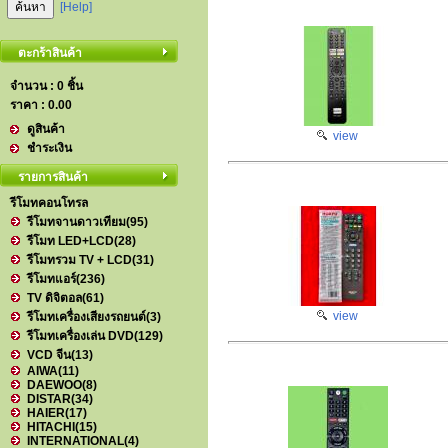
[Help]
ตะกร้าสินค้า
จำนวน : 0 ชิ้น
ราคา :
0.00
ดูสินค้า
view
ชำระเงิน
รายการสินค้า
รีโมทคอนโทรล
รีโมทจานดาวเทียม
(95)
รีโมท LED+LCD
(28)
รีโมทรวม TV + LCD
(31)
รีโมทแอร์
(236)
TV ดิจิตอล
(61)
view
รีโมทเครื่องเสียงรถยนต์
(3)
รีโมทเครื่องเล่น DVD
(129)
VCD จีน
(13)
AIWA
(11)
DAEWOO
(8)
DISTAR
(34)
HAIER
(17)
HITACHI
(15)
INTERNATIONAL
(4)