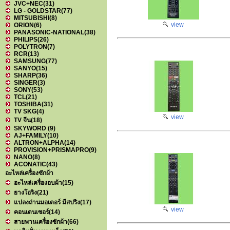
JVC+NEC
(31)
LG - GOLDSTAR
(77)
MITSUBISHI
(8)
view
ORION
(6)
PANASONIC-NATIONAL
(38)
PHILIPS
(26)
POLYTRON
(7)
RCR
(13)
SAMSUNG
(77)
SANYO
(15)
SHARP
(36)
SINGER
(3)
SONY
(53)
TCL
(21)
TOSHIBA
(31)
TV SKG
(4)
view
TV จีน
(18)
SKYWORD
(9)
AJ+FAMILY
(10)
ALTRON+ALPHA
(14)
PROVISION+PRISMAPRO
(9)
NANO
(8)
ACONATIC
(43)
อะไหล่เครื่องซักผ้า
อะไหล่เครื่องอบผ้า
(15)
ยางโอริง
(21)
แปลงถ่านมอเตอร์ มีสปริง
(17)
view
คอนเดนเซอร์
(14)
สายพานเครื่องซักผ้า
(66)