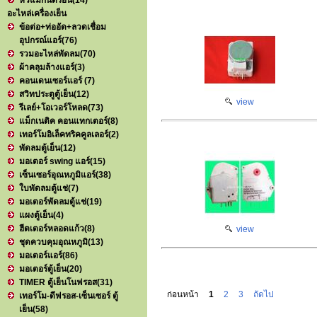
หัวแมกนิตรอน
(14)
อะไหล่เครื่องเย็น
ข้อต่อ+ท่ออัด+ลวดเชื่อม
อุปกรณ์แอร์
(76)
รวมอะไหล่พัดลม
(70)
ผ้าคลุมล้างแอร์
(3)
คอนเดนเซอร์แอร์
(7)
สวิทประตูตู้เย็น
(12)
view
รีเลย์+โอเวอร์โหลด
(73)
แม็กเนติค คอนแทกเตอร์
(8)
เทอร์โมอิเล็คทริคคูลเลอร์
(2)
พัดลมตู้เย็น
(12)
มอเตอร์ swing แอร์
(15)
เซ็นเซอร์อุณหภูมิแอร์
(38)
ใบพัดลมตู้แช่
(7)
มอเตอร์พัดลมตู้แช่
(19)
แผงตู้เย็น
(4)
ฮีตเตอร์หลอดแก้ว
(8)
view
ชุดควบคุมอุณหภูมิ
(13)
มอเตอร์แอร์
(86)
มอเตอร์ตู้เย็น
(20)
TIMER ตู้เย็นโนฟรอส
(31)
ก่อนหน้า
1
2
3
ถัดไป
เทอร์โม-ดีฟรอส-เซ็นเซอร์ ตู้
เย็น
(58)