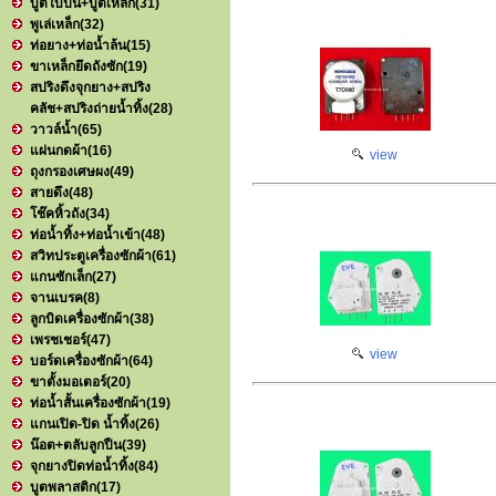
บูตใบปั่น+บูตเหล็ก
(31)
พูเล่เหล็ก
(32)
ท่อยาง+ท่อน้ำล้น
(15)
ขาเหล็กยึดถังซัก
(19)
สปริงดึงจุกยาง+สปริง
คลัช+สปริงถ่ายน้ำทิ้ง
(28)
วาวล์น้ำ
(65)
แผ่นกดผ้า
(16)
view
ถุงกรองเศษผง
(49)
สายดึง
(48)
โช๊คหิ้วถัง
(34)
ท่อน้ำทิ้ง+ท่อน้ำเข้า
(48)
สวิทประตูเครื่องซักผ้า
(61)
แกนซักเล็ก
(27)
จานเบรค
(8)
ลูกบิดเครื่องซักผ้า
(38)
เพรชเชอร์
(47)
view
บอร์ดเครื่องซักผ้า
(64)
ขาตั้งมอเตอร์
(20)
ท่อน้ำสั้นเครื่องซักผ้า
(19)
แกนเปิด-ปิด น้ำทิ้ง
(26)
น๊อต+ตลับลูกปืน
(39)
จุกยางปิดท่อน้ำทิ้ง
(84)
บูตพลาสติก
(17)