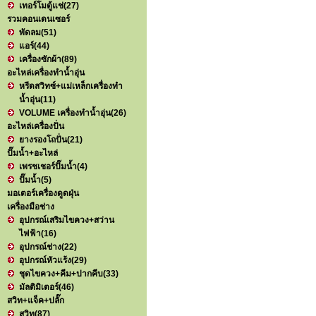
เทอร์โมตู้แช่
(27)
รวมคอนเดนเซอร์
พัดลม
(51)
แอร์
(44)
เครื่องซักผ้า
(89)
อะไหล่เครื่องทำน้ำอุ่น
หรีดสวิทซ์+แม่เหล็กเครื่องทำ
น้ำอุ่น
(11)
VOLUME เครื่องทำน้ำอุ่น
(26)
อะไหล่เครื่องปั่น
ยางรองโถปั่น
(21)
ปั๊มน้ำ+อะไหล่
เพรชเชอร์ปั๊มน้ำ
(4)
ปั๊มน้ำ
(5)
มอเตอร์เครื่องดูดฝุ่น
เครื่องมือช่าง
อุปกรณ์เสริมไขควง+สว่าน
ไฟฟ้า
(16)
อุปกรณ์ช่าง
(22)
อุปกรณ์หัวแร้ง
(29)
ชุดไขควง+คีม+ปากคีบ
(33)
มัลติมิเตอร์
(46)
สวิท+แจ็ค+ปลั๊ก
สวิท
(87)