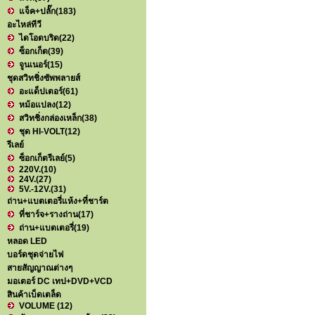
แจ็ค+ปลั๊ก
(183)
อะไหล่ทีวี
ไดโอดบริด
(22)
ซ็อกเก็ต
(39)
จูนเนอร์
(15)
ชุดสวิทชิ่งซัพพลายส์
อะแด็ปเตอร์
(61)
หม้อแปลง
(12)
สวิทชิ่งกล่องเหล็ก
(38)
ชุด HI-VOLT
(12)
รีเลย์
ซ็อกเก็ตรีเลย์
(5)
220V.
(10)
24V.
(27)
5V.-12V.
(31)
ถ่าน+แบตเตอรี่แห้ง+ที่ชาร์ต
ที่ชาร์จ+รางถ่าน
(17)
ถ่าน+แบตเตอรี่
(19)
หลอด LED
บอร์ดชุดจ่ายไฟ
สายสัญญาณต่างๆ
มอเตอร์ DC เทป+DVD+VCD
สินค้าเบ็ดเตล็ด
VOLUME
(12)