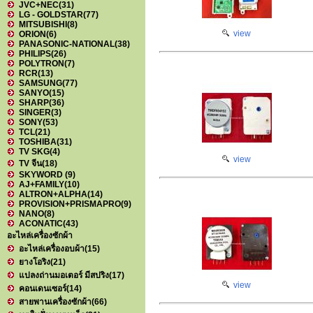
JVC+NEC
(31)
LG - GOLDSTAR
(77)
MITSUBISHI
(8)
view
ORION
(6)
PANASONIC-NATIONAL
(38)
PHILIPS
(26)
POLYTRON
(7)
RCR
(13)
SAMSUNG
(77)
SANYO
(15)
SHARP
(36)
SINGER
(3)
SONY
(53)
TCL
(21)
TOSHIBA
(31)
TV SKG
(4)
view
TV จีน
(18)
SKYWORD
(9)
AJ+FAMILY
(10)
ALTRON+ALPHA
(14)
PROVISION+PRISMAPRO
(9)
NANO
(8)
ACONATIC
(43)
อะไหล่เครื่องซักผ้า
อะไหล่เครื่องอบผ้า
(15)
ยางโอริง
(21)
แปลงถ่านมอเตอร์ มีสปริง
(17)
view
คอนเดนเซอร์
(14)
สายพานเครื่องซักผ้า
(66)