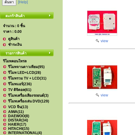
[Help]
ตะกร้าสินค้า
จำนวน : 0 ชิ้น
ราคา :
0.00
ดูสินค้า
view
ชำระเงิน
รายการสินค้า
รีโมทคอนโทรล
รีโมทจานดาวเทียม
(95)
รีโมท LED+LCD
(28)
รีโมทรวม TV + LCD
(31)
รีโมทแอร์
(236)
TV ดิจิตอล
(61)
view
รีโมทเครื่องเสียงรถยนต์
(3)
รีโมทเครื่องเล่น DVD
(129)
VCD จีน
(13)
AIWA
(11)
DAEWOO
(8)
DISTAR
(34)
HAIER
(17)
HITACHI
(15)
INTERNATIONAL
(4)