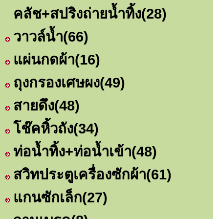
คลัช+สปริงถ่ายน้ำทิ้ง
(28)
วาวล์น้ำ
(66)
แผ่นกดผ้า
(16)
ถุงกรองเศษผง
(49)
สายดึง
(48)
โช๊คหิ้วถัง
(34)
ท่อน้ำทิ้ง+ท่อน้ำเข้า
(48)
สวิทประตูเครื่องซักผ้า
(61)
แกนซักเล็ก
(27)