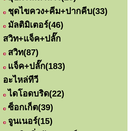
ชุดไขควง+คีม+ปากคีบ
(33)
มัลติมิเตอร์
(46)
สวิท+แจ็ค+ปลั๊ก
สวิท
(87)
แจ็ค+ปลั๊ก
(183)
อะไหล่ทีวี
ไดโอดบริด
(22)
ซ็อกเก็ต
(39)
จูนเนอร์
(15)