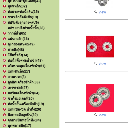
บูตใบปั่น+บูตเหล็ก
(31)
พูเล่เหล็ก
(32)
ท่อยาง+ท่อน้ำล้น
(15)
view
ขาเหล็กยึดถังซัก
(19)
สปริงดึงจุกยาง+สปริง
คลัช+สปริงถ่ายน้ำทิ้ง
(28)
วาวล์น้ำ
(65)
แผ่นกดผ้า
(16)
ถุงกรองเศษผง
(49)
สายดึง
(48)
โช๊คหิ้วถัง
(34)
ท่อน้ำทิ้ง+ท่อน้ำเข้า
(48)
view
สวิทประตูเครื่องซักผ้า
(61)
แกนซักเล็ก
(27)
จานเบรค
(8)
ลูกบิดเครื่องซักผ้า
(38)
เพรชเชอร์
(47)
บอร์ดเครื่องซักผ้า
(64)
ขาตั้งมอเตอร์
(20)
ท่อน้ำสั้นเครื่องซักผ้า
(19)
แกนเปิด-ปิด น้ำทิ้ง
(26)
น๊อต+ตลับลูกปืน
(39)
view
จุกยางปิดท่อน้ำทิ้ง
(84)
บูตพลาสติก
(17)