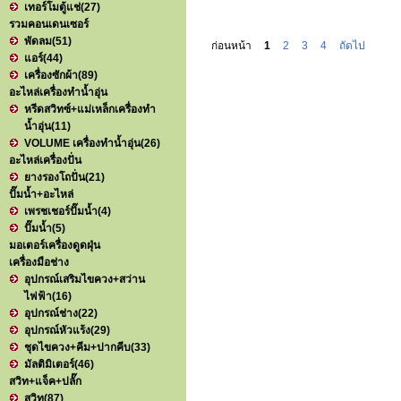
เทอร์โมตู้แช่
(27)
รวมคอนเดนเซอร์
พัดลม
(51)
ก่อนหน้า
1
2
3
4
ถัดไป
แอร์
(44)
เครื่องซักผ้า
(89)
อะไหล่เครื่องทำน้ำอุ่น
หรีดสวิทซ์+แม่เหล็กเครื่องทำ
น้ำอุ่น
(11)
VOLUME เครื่องทำน้ำอุ่น
(26)
อะไหล่เครื่องปั่น
ยางรองโถปั่น
(21)
ปั๊มน้ำ+อะไหล่
เพรชเชอร์ปั๊มน้ำ
(4)
ปั๊มน้ำ
(5)
มอเตอร์เครื่องดูดฝุ่น
เครื่องมือช่าง
อุปกรณ์เสริมไขควง+สว่าน
ไฟฟ้า
(16)
อุปกรณ์ช่าง
(22)
อุปกรณ์หัวแร้ง
(29)
ชุดไขควง+คีม+ปากคีบ
(33)
มัลติมิเตอร์
(46)
สวิท+แจ็ค+ปลั๊ก
สวิท
(87)