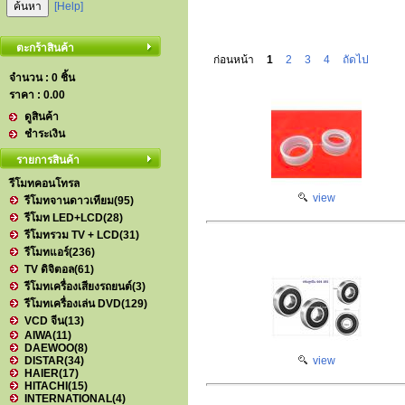
[Help]
ตะกร้าสินค้า
ก่อนหน้า
1
2
3
4
ถัดไป
จำนวน : 0 ชิ้น
ราคา :
0.00
ดูสินค้า
ชำระเงิน
รายการสินค้า
รีโมทคอนโทรล
view
รีโมทจานดาวเทียม
(95)
รีโมท LED+LCD
(28)
รีโมทรวม TV + LCD
(31)
รีโมทแอร์
(236)
TV ดิจิตอล
(61)
รีโมทเครื่องเสียงรถยนต์
(3)
รีโมทเครื่องเล่น DVD
(129)
VCD จีน
(13)
AIWA
(11)
DAEWOO
(8)
DISTAR
(34)
view
HAIER
(17)
HITACHI
(15)
INTERNATIONAL
(4)