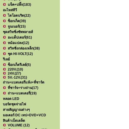
แจ็ค+ปลั๊ก
(183)
อะไหล่ทีวี
ไดโอดบริด
(22)
ซ็อกเก็ต
(39)
จูนเนอร์
(15)
ชุดสวิทชิ่งซัพพลายส์
อะแด็ปเตอร์
(61)
หม้อแปลง
(12)
สวิทชิ่งกล่องเหล็ก
(38)
ชุด HI-VOLT
(12)
รีเลย์
ซ็อกเก็ตรีเลย์
(5)
220V.
(10)
24V.
(27)
5V.-12V.
(31)
ถ่าน+แบตเตอรี่แห้ง+ที่ชาร์ต
ที่ชาร์จ+รางถ่าน
(17)
ถ่าน+แบตเตอรี่
(19)
หลอด LED
บอร์ดชุดจ่ายไฟ
สายสัญญาณต่างๆ
มอเตอร์ DC เทป+DVD+VCD
สินค้าเบ็ดเตล็ด
VOLUME
(12)