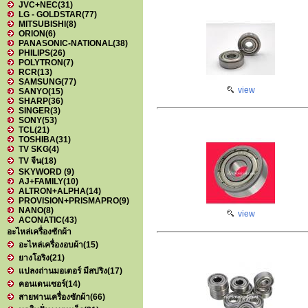
JVC+NEC
(31)
LG - GOLDSTAR
(77)
MITSUBISHI
(8)
ORION
(6)
PANASONIC-NATIONAL
(38)
PHILIPS
(26)
POLYTRON
(7)
RCR
(13)
SAMSUNG
(77)
view
SANYO
(15)
SHARP
(36)
SINGER
(3)
SONY
(53)
TCL
(21)
TOSHIBA
(31)
TV SKG
(4)
TV จีน
(18)
SKYWORD
(9)
AJ+FAMILY
(10)
ALTRON+ALPHA
(14)
PROVISION+PRISMAPRO
(9)
NANO
(8)
view
ACONATIC
(43)
อะไหล่เครื่องซักผ้า
อะไหล่เครื่องอบผ้า
(15)
ยางโอริง
(21)
แปลงถ่านมอเตอร์ มีสปริง
(17)
คอนเดนเซอร์
(14)
สายพานเครื่องซักผ้า
(66)