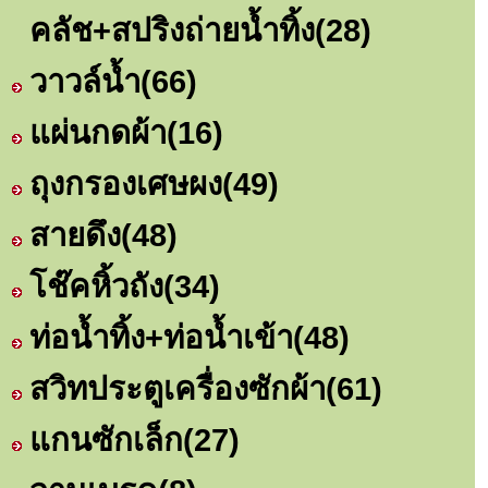
คลัช+สปริงถ่ายน้ำทิ้ง
(28)
วาวล์น้ำ
(66)
แผ่นกดผ้า
(16)
ถุงกรองเศษผง
(49)
สายดึง
(48)
โช๊คหิ้วถัง
(34)
ท่อน้ำทิ้ง+ท่อน้ำเข้า
(48)
สวิทประตูเครื่องซักผ้า
(61)
แกนซักเล็ก
(27)