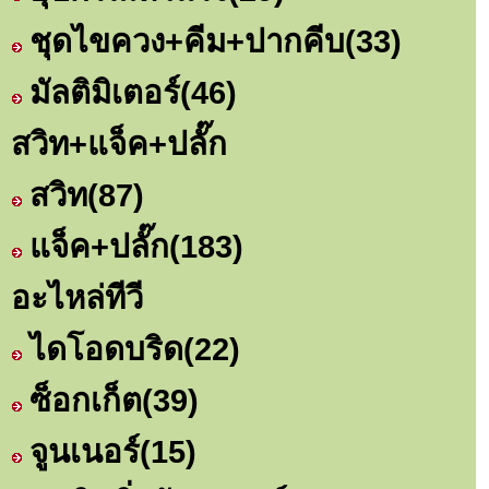
ชุดไขควง+คีม+ปากคีบ
(33)
มัลติมิเตอร์
(46)
สวิท+แจ็ค+ปลั๊ก
สวิท
(87)
แจ็ค+ปลั๊ก
(183)
อะไหล่ทีวี
ไดโอดบริด
(22)
ซ็อกเก็ต
(39)
จูนเนอร์
(15)