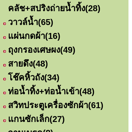
คลัช+สปริงถ่ายน้ำทิ้ง
(28)
วาวล์น้ำ
(65)
แผ่นกดผ้า
(16)
ถุงกรองเศษผง
(49)
สายดึง
(48)
โช๊คหิ้วถัง
(34)
ท่อน้ำทิ้ง+ท่อน้ำเข้า
(48)
สวิทประตูเครื่องซักผ้า
(61)
แกนซักเล็ก
(27)