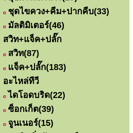
ชุดไขควง+คีม+ปากคีบ
(33)
มัลติมิเตอร์
(46)
สวิท+แจ็ค+ปลั๊ก
สวิท
(87)
แจ็ค+ปลั๊ก
(183)
อะไหล่ทีวี
ไดโอดบริด
(22)
ซ็อกเก็ต
(39)
จูนเนอร์
(15)